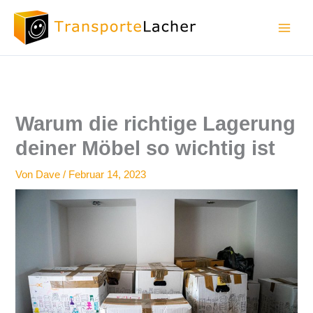
Zum
Inhalt
springen
Warum die richtige Lagerung
deiner Möbel so wichtig ist
Von
Dave
/
Februar 14, 2023