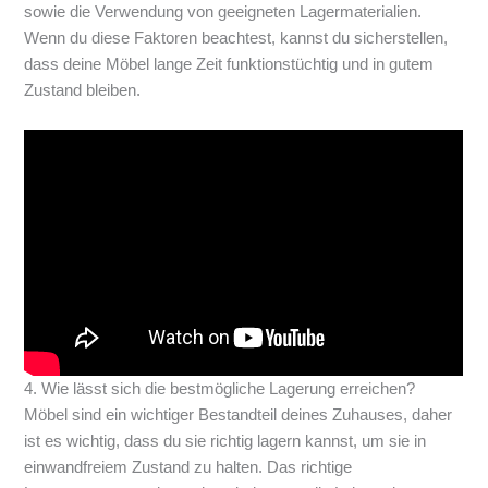
sowie die Verwendung von geeigneten Lagermaterialien.
Wenn du diese Faktoren beachtest, kannst du sicherstellen,
dass deine Möbel lange Zeit funktionstüchtig und in gutem
Zustand bleiben.
4. Wie lässt sich die bestmögliche Lagerung erreichen?
Möbel sind ein wichtiger Bestandteil deines Zuhauses, daher
ist es wichtig, dass du sie richtig lagern kannst, um sie in
einwandfreiem Zustand zu halten. Das richtige