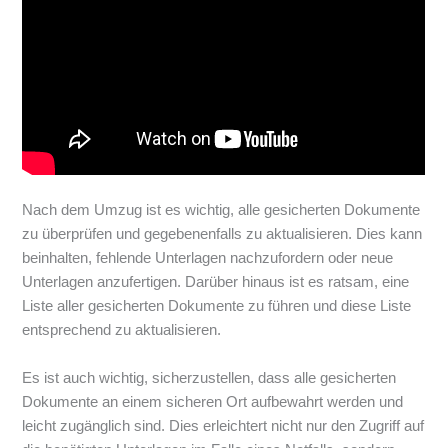
Nach dem Umzug ist es wichtig, alle gesicherten Dokumente
zu überprüfen und gegebenenfalls zu aktualisieren. Dies kann
beinhalten, fehlende Unterlagen nachzufordern oder neue
Unterlagen anzufertigen. Darüber hinaus ist es ratsam, eine
Liste aller gesicherten Dokumente zu führen und diese Liste
entsprechend zu aktualisieren.
Es ist auch wichtig, sicherzustellen, dass alle gesicherten
Dokumente an einem sicheren Ort aufbewahrt werden und
leicht zugänglich sind. Dies erleichtert nicht nur den Zugriff auf