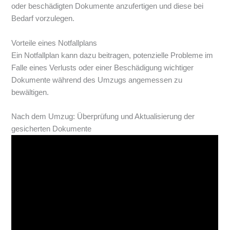
oder beschädigten Dokumente anzufertigen und diese bei
Bedarf vorzulegen.
Vorteile eines Notfallplans
Ein Notfallplan kann dazu beitragen, potenzielle Probleme im
Falle eines Verlusts oder einer Beschädigung wichtiger
Dokumente während des Umzugs angemessen zu
bewältigen.
Nach dem Umzug: Überprüfung und Aktualisierung der
gesicherten Dokumente