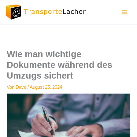
Zum
Inhalt
springen
Wie man wichtige
Dokumente während des
Umzugs sichert
Von
Dave
/
August 25, 2024